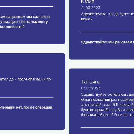
Юлия
21.03.2023
Здравствуйте! Когда будет из
ким пациентам мы халязион
июне?
сультацию к офтальмологу-
Вас записать?
Здравствуйте! Мы работаем к
етал до и после операции по
Татьяна
07.03.2023
Здравствуйте. Хотела бы сде
Очки последний раз подбирал
что правый глаз -5,5 и левый
операции нет, после операции
бухгалтером. Если у Вас сдел
больничный лист? Если да, то