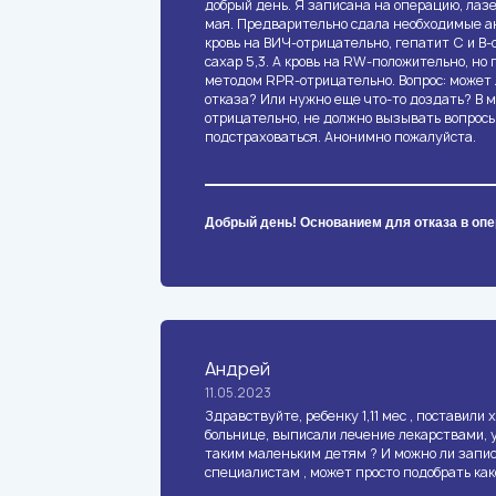
добрый день. Я записана на операцию, лаз
мая. Предварительно сдала необходимые а
кровь на ВИЧ-отрицательно, гепатит С и В-
сахар 5,3. А кровь на RW-положительно, но
методом RPR-отрицательно. Вопрос: может 
отказа? Или нужно еще что-то доздать? В
отрицательно, не должно вызывать вопросы,
подстраховаться. Анонимно пожалуйста.
Добрый день! Основанием для отказа в опе
Андрей
11.05.2023
Здравствуйте, ребенку 1,11 мес , поставили 
больнице, выписали лечение лекарствами, 
таким маленьким детям ? И можно ли запис
специалистам , может просто подобрать как