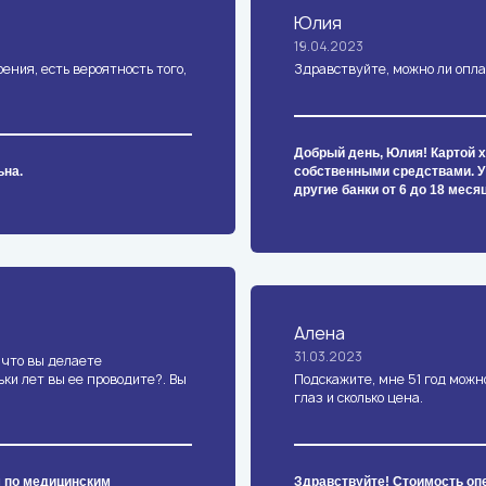
Юлия
19.04.2023
ения, есть вероятность того,
Здравствуйте, можно ли опл
Добрый день, Юлия! Картой 
ьна.
собственными средствами. У 
другие банки от 6 до 18 меся
Алена
31.03.2023
 что вы делаете
ьки лет вы ее проводите?. Вы
Подскажите, мне 51 год можн
глаз и сколько цена.
 по медицинским
Здравствуйте! Стоимость опе