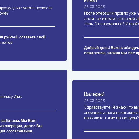
Игнат
23.03.2023
просом,у вас можно провести
коме?
После операции прошло уже 4
днём так и ночью, но левый 
даль. Это нормально? И прой
0 рублей, оставьте свой
тратор
Добрый день! Вам необходимо
сожалению, заочно мы Вас п
Валерий
 полису Дмс
23.03.2023
Здравствуйте. Я знаю что вы
операцию а делать иньекции 
проводите такие процедуры?
ы работаем. Мы Вам
ью операции, далее Вы
ля согласования.