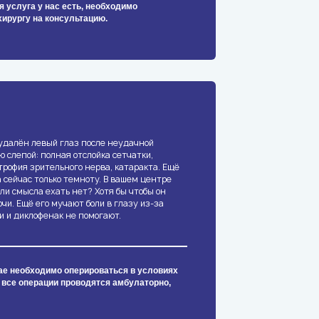
я услуга у нас есть, необходимо
хирургу на консультацию.
удалён левый глаз после неудачной
ю слепой: полная отслойка сетчатки,
трофия зрительного нерва, катаракта. Ещё
а сейчас только темноту. В вашем центре
ли смысла ехать нет? Хотя бы чтобы он
очи. Ещё его мучают боли в глазу из-за
 и диклофенак не помогают.
ае необходимо оперироваться в условиях
 все операции проводятся амбулаторно,