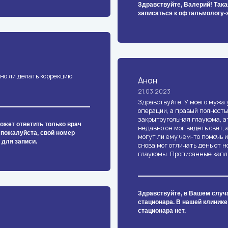
Здравствуйте, Валерий! Така
записаться к офтальмологу-
но ли делать коррекцию
Анон
21.03.2023
Здравствуйте. У моего мужа 
операции, а правый полность
закрытоугольная глаукома, а
ожет ответить только врач
недавно он мог видеть свет, 
 пожалуйста, свой номер
могут ли ему чем-то помочь и
 для записи.
снова мог отличать день от н
глаукомы. Прописанные капли
Здравствуйте, в Вашем случ
стационара. В нашей клинике
стационара нет.