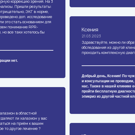
ерную коррекцию зрения. На 3
нализы. Пришли результаты:
отрицательно, ЭКГ в норме,
 проведено доп. исследование
ли это стать основанием для
 моем понимание RPR-
Ксения
 но все таки хотелось бы
21.03.2023
Здравствуйте, можно ли обра
обследования из другой клин
проходить комплексную диаг
рации нет.
Добрый день, Ксения! По чу
и консультации не проводим,
нас. Также в нашей клинике 
пройти бесплатную диагност
эпикриз из другой частной кл
халазион в областной
удаляют ли халазион у вас
аться на приём к вашим
ое то другое лечение ?