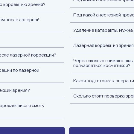
ую коррекцию зрения?
Под какой анестезией пров
том после лазерной
Удаление катаракты. Нужна 
Лазерная коррекция зрения.
осле лазерной коррекции?
Через сколько снимают швы 
пользоваться косметикой?
рации по лазерной
Какая подготовка к операц
екции зрения?
Сколько стоит проверка зре
арохалязиса я смогу