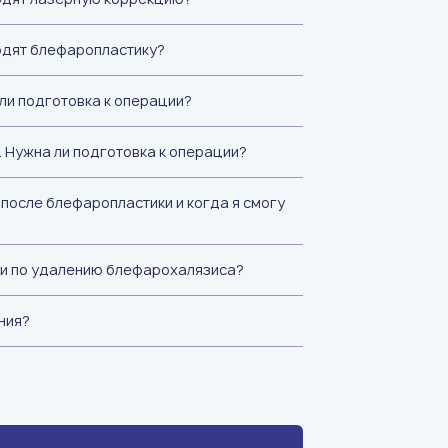
одят блефаропластику?
ли подготовка к операции?
 Нужна ли подготовка к операции?
после блефаропластики и когда я смогу
ии по удалению блефарохалязиса?
ния?