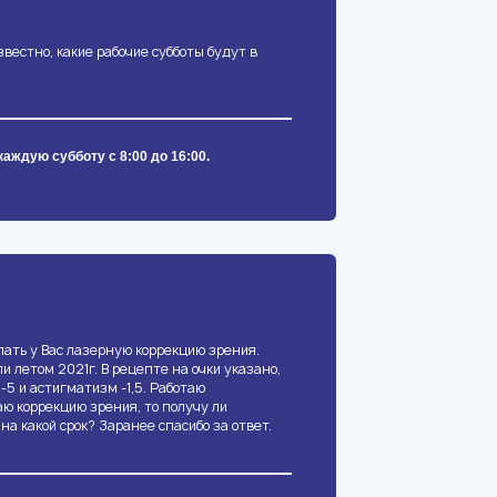
вестно, какие рабочие субботы будут в
аждую субботу с 8:00 до 16:00.
лать у Вас лазерную коррекцию зрения.
и летом 2021г. В рецепте на очки указано,
 -5 и астигматизм -1,5. Работаю
аю коррекцию зрения, то получу ли
 на какой срок? Заранее спасибо за ответ.