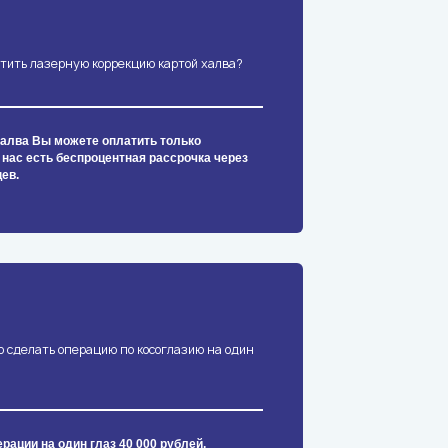
атить лазерную коррекцию картой халва?
халва Вы можете оплатить только
нас есть беспроцентная рассрочка через
цев.
о сделать операцию по косоглазию на один
рации на один глаз 40 000 рублей,