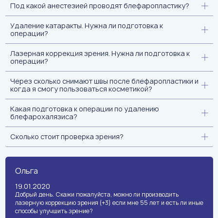
Под какой анестезией проводят блефаропластику?
Удаление катаракты. Нужна ли подготовка к
операции?
Лазерная коррекция зрения. Нужна ли подготовка к
операции?
Через сколько снимают швы после блефаропластики и
когда я смогу пользоваться косметикой?
Какая подготовка к операции по удалению
блефарохалязиса?
Сколько стоит проверка зрения?
Ольга
19.01.2020
Добрый день. Скажи пожалуйста, можно ли производить
лазерную коррекцию зрения (+3) если мне 55 лет и есть ли иные
способы улучшить зрение?