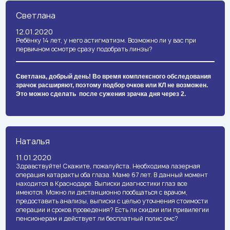
Светлана
12.01.2020
Ребёнку 14 лет, у него астигматизм. Возможно ли у вас при
первичном осмотре сразу подобрать линзы?
Светлана, добрый день! Во время комплексного обследования
зрачок расширяют, поэтому подбор очков или КЛ не возможен.
Это можно сделать после сужения зрачка дня через 2.
Наталья
11.01.2020
Здравствуйте! Скажите, пожалуйста. Необходима лазерная
операция катаракты оба глаза. Маме 67 лет. В данный момент
находится в Краснодаре. Выписки диагностики глаз все
имеются. Можно ли дистанционно пообщаться с врачом,
предоставить анализы, выписки с целью уточнения стоимости
операции и сроков проведения? Есть ли скидки или привилегии
пенсионерам и действует ли бесплатный полис омс?