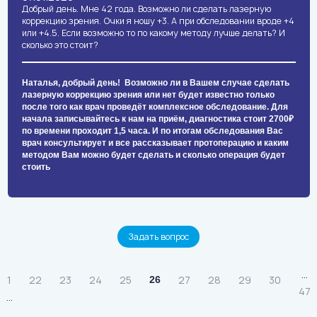
Добрый день. Мне 42 года. Возможно ли сделать лазерную
коррекцию зрения. Очки я ношу +3. А при обследовании вроде +4
или +4.5. Если возможно то по какому методу лучше делать? И
сколько это стоит?
Наталья, добрый день! Возможно ли в Вашем случае сделать
лазерную коррекцию зрения или нет будет известно только
после того как врач проведёт комплексное обследование. Для
начала записывайтесь к нам на приём, диагностика стоит 2700₽
по времени проходит 1,5 часа. И по итогам обследования Вас
врач консультирует и все рассказывает протоперацию и каким
методом Вам можно будет сделать и сколько операция будет
стоить
Задать вопрос
...
1
22
23
24
25
27
28
29
30
26
47
...