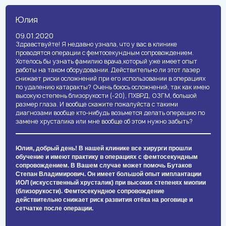
Юлия
09.01.2020
Здравствуйте! Я недавно узнала, что у вас в клинике
проводятся операции с фемтосекундным сопровождением.
Хотелось бы узнать фамилию врача,который уже имеет опыт
работы на таком оборудовании. Действительно ли этот лазер
снижает риски осложнений при его использовании в операциях
по удалению катаракты? Очень боюсь осложнений, так как имею
высокую степень близорукости (-20), ПХВРД, ОЗГМ, большой
размер глаза. И вообще скажите пожалуйста с такими
диагнозами вообще кто-нибудь возьмется делать операцию по
замене хрусталика или мне вообще об этом нужно забыть?
Юлия, добрый день! В нашей клинике все хирурги прошли
обучение и имеют практику в операциях с фемтосекундным
сопровождением. В Вашем случае может помочь Бутаков
Степан Владимирович. Он имеет большой опыт имплантации
ИОЛ (искусственный хрусталик) при высоких степенях миопии
(близорукости). Фемтосекундное сопровождение
действительно снижает риск развития отёка на роговице и
сетчатке после операции.