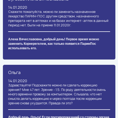
14.01.2020
Скажите пожалуйста, можно ли заменить назначенное
лекарство ПАРИН-ПОС другим средством, назначенного
препарата нет в аптеках и на базах интернет- аптек в данный
период нет. Были на приеме 11.01.2020г.
Алена Вячеславовна, добрый день! Первое время можно
заменить Корнерегелем, как только появится ПаринПос
использовать его.
Ольга
14.01.2020
Здравствуйте! Подскажите можно ли сделать коррекцию
зрения? Мне 47 лет. Зрение - 1.5. По роду деятельности очень
много времени провожу за компьютером. Слышала, что нет
смысла делать коррекцию и через полгода после коррекции
зрение снова ухудшится. Правда ли это?
Добрый день, Ольга! Если противопоказаний со стороны органа