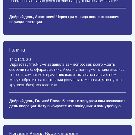
назад, но все равно ребёнок ещё на грудном вскармливании.
Добрый день, Анастасия! Через три месяца после окончания
периода лактации.
Галина
14.01.2020
Здравствуйте.Я уже задавала вам вопрос как долго ждать
очереди на блефаропластику. А если у меня уже готовы анализы
, но есть сомнение о враче никаких отзывов не нашла о нём .
Могу я обратиться с готовыми результатами к вам ,мне нужна
круговая блефаропластика.
Добрый день, Галина! После беседы с хирургом вам назначают
день операции. Дату выбираете из свободных и вам удобную.
Бугаева Алена Вячеславовна