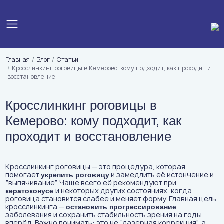
Главная
Блог
Статьи
Кросслинкинг роговицы в Кемерово: кому подходит, как проходит и
восстановление
Кросслинкинг роговицы в
Кемерово: кому подходит, как
проходит и восстановление
Кросслинкинг роговицы — это процедура, которая
помогает
и замедлить её истончение и
укрепить роговицу
“выпячивание”. Чаще всего её рекомендуют при
и некоторых других состояниях, когда
кератоконусе
роговица становится слабее и меняет форму. Главная цель
кросслинкинга —
остановить прогрессирование
заболевания и сохранить стабильность зрения на годы
вперёд. Важно понимать: это не “лазерная коррекция”, а