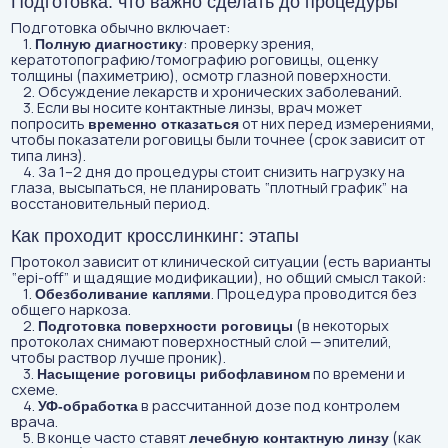
Подготовка: что важно сделать до процедуры
Подготовка обычно включает:
1.
: проверку зрения,
Полную диагностику
кератотопографию/томографию роговицы, оценку
толщины (пахиметрию), осмотр глазной поверхности.
2. Обсуждение лекарств и хронических заболеваний.
3. Если вы носите контактные линзы, врач может
попросить
от них перед измерениями,
временно отказаться
чтобы показатели роговицы были точнее (срок зависит от
типа линз).
4. За 1–2 дня до процедуры стоит снизить нагрузку на
глаза, высыпаться, не планировать “плотный график” на
восстановительный период.
Как проходит кросслинкинг: этапы
Протокол зависит от клинической ситуации (есть варианты
“epi-off” и щадящие модификации), но общий смысл такой:
1.
. Процедура проводится без
Обезболивание каплями
общего наркоза.
2.
(в некоторых
Подготовка поверхности роговицы
протоколах снимают поверхностный слой — эпителий,
чтобы раствор лучше проник).
3.
по времени и
Насыщение роговицы рибофлавином
схеме.
4.
в рассчитанной дозе под контролем
УФ-обработка
врача.
5. В конце часто ставят
(как
лечебную контактную линзу