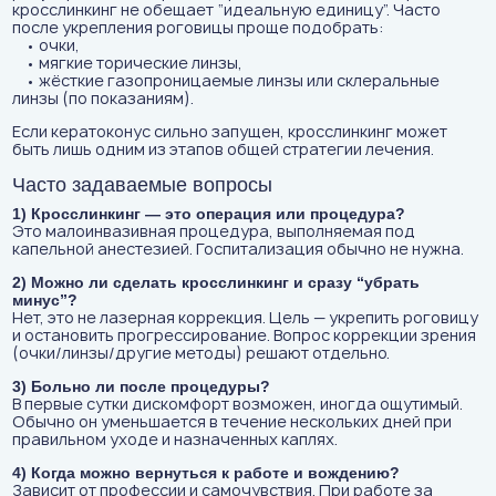
кросслинкинг не обещает “идеальную единицу”. Часто
после укрепления роговицы проще подобрать:
• очки,
• мягкие торические линзы,
• жёсткие газопроницаемые линзы или склеральные
линзы (по показаниям).
Если кератоконус сильно запущен, кросслинкинг может
быть лишь одним из этапов общей стратегии лечения.
Часто задаваемые вопросы
1) Кросслинкинг — это операция или процедура?
Это малоинвазивная процедура, выполняемая под
капельной анестезией. Госпитализация обычно не нужна.
2) Можно ли сделать кросслинкинг и сразу “убрать
минус”?
Нет, это не лазерная коррекция. Цель — укрепить роговицу
и остановить прогрессирование. Вопрос коррекции зрения
(очки/линзы/другие методы) решают отдельно.
3) Больно ли после процедуры?
В первые сутки дискомфорт возможен, иногда ощутимый.
Обычно он уменьшается в течение нескольких дней при
правильном уходе и назначенных каплях.
4) Когда можно вернуться к работе и вождению?
Зависит от профессии и самочувствия. При работе за