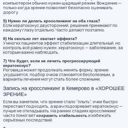
компьютером обычно нужен щадящий режим. Вождение —
только когда зрение позволяет безопасно оценивать
дорогу.
5) Нужно ли делать кросслинкинг на оба глаза?
Если кератоконус двусторонний, решение принимают по
каждому глазу отдельно. Часто делают поэтапно.
6) На сколько лет хватает эффекта?
У многих пациентов эффект стабилизации длительный, но
контроль всё равно нужен: кератоконус — заболевание, за
которым важно наблюдать.
7) Что будет, если не лечить прогрессирующий
кератоконус?
Роговица может продолжать менять форму, зрение
ухудшается, подбор очков становится бесполезным, а
варианты лечения могут стать более сложными.
Запись на кросслинкинг в Кемерово в «ХОРОШЕЕ
ЗРЕНИЕ»
Если вы заметили, что зрение стало “плыть”, очки быстро
перестают подходить, а врач подозревает кератоконус —
лучше не откладывать. На ранних стадиях кросслинкинг
часто помогает
и избежать
сохранить стабильность
серьёзных последствий.