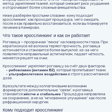
метод укрепления тканей, который снижает риск ухудшения
и отсрочивает более сложные вмешательства.
Ниже разберём простыми словами: кому подходит
кросслинкинг, как проходит процедура, чего ожидать
после и как правильно восстановиться, если вы планируете
лечение в Кемерово.
Что такое кросслинкинг и как он работает
Роговица — прозрачная “линза” на поверхности глаза. При
кератоконусе её волокна теряют прочность, роговица
истончается и становится более выпуклой, из-за чего
появляется неправильный астигматизм, падает чёткость,
меняется рецепт на очки.
Кросслинкинг укрепляет роговицу за счёт двух факторов:
•
, который пропитывает ткани;
рибовлавин (витамин B2)
•
в строго рассчитанной
ультрафиолетовое воздействие
дозе.
В результате между коллагеновыми волокнами
формируются дополнительные “связи”, и роговица
становится
. Процедура направлена
жёстче и стабильнее
на сохранение, а не на “мгновенное улучшение” как после
рефракционной хирургии.
Кому подходит кросслинкинг