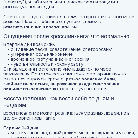
“повязку”), чтобы уменьшить дискомфорт и защитить
роговицу в первые дни.
Сама процедура занимает время, но проходит в спокойном
режиме. После — обычно отпускают домой с
рекомендациями и назначениями.
Ощущения после кросслинкинга: что нормально
В первые дни возможны:
• ощущение песка, слезотечение, светобоязнь;
• умеренная боль или жжение;
• временное “затуманивание” зрения;
• чувствительность к яркому свету.
Эти ощущения постепенно уменьшаются по мере
заживления. При этом есть симптомы, с которыми нужно
связаться с врачом срочно:
резкое усиление боли,
гнойные выделения, выраженное ухудшение зрения,
, которое не уменьшается.
сильное покраснение
Восстановление: как вести себя по дням и
неделям
Восстановление может различаться у разных людей, но в
целом ориентиры такие:
Первые 1–3 дня
• максимально щадящий режим, меньше экранов и чтения;
• строго по схеме — капли (антибактериальные/