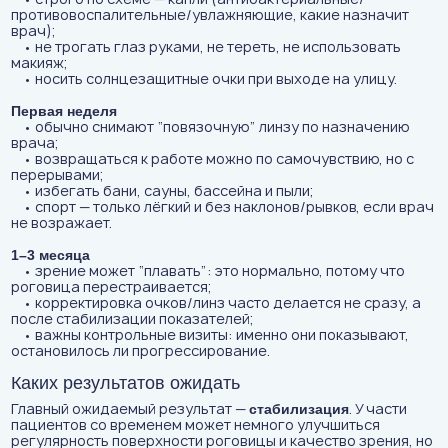
противовоспалительные/увлажняющие, какие назначит
врач);
• не трогать глаз руками, не тереть, не использовать
макияж;
• носить солнцезащитные очки при выходе на улицу.
Первая неделя
• обычно снимают “повязочную” линзу по назначению
врача;
• возвращаться к работе можно по самочувствию, но с
перерывами;
• избегать бани, сауны, бассейна и пыли;
• спорт — только лёгкий и без наклонов/рывков, если врач
не возражает.
1–3 месяца
• зрение может “плавать”: это нормально, потому что
роговица перестраивается;
• корректировка очков/линз часто делается не сразу, а
после стабилизации показателей;
• важны контрольные визиты: именно они показывают,
остановилось ли прогрессирование.
Каких результатов ожидать
Главный ожидаемый результат —
. У части
стабилизация
пациентов со временем может немного улучшиться
регулярность поверхности роговицы и качество зрения, но