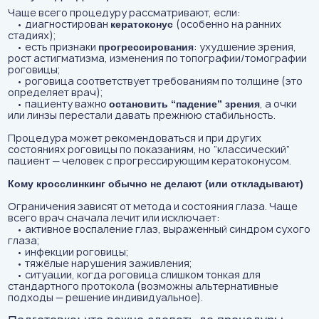
Чаще всего процедуру рассматривают, если:
• диагностирован
(особенно на ранних
кератоконус
стадиях);
• есть признаки
: ухудшение зрения,
прогрессирования
рост астигматизма, изменения по топографии/томографии
роговицы;
• роговица соответствует требованиям по толщине (это
определяет врач);
• пациенту важно
, а очки
остановить “падение” зрения
или линзы перестали давать прежнюю стабильность.
Процедура может рекомендоваться и при других
состояниях роговицы по показаниям, но “классический”
пациент — человек с прогрессирующим кератоконусом.
Кому кросслинкинг обычно не делают (или откладывают)
Ограничения зависят от метода и состояния глаза. Чаще
всего врач сначала лечит или исключает:
• активное воспаление глаз, выраженный синдром сухого
глаза;
• инфекции роговицы;
• тяжёлые нарушения заживления;
• ситуации, когда роговица слишком тонкая для
стандартного протокола (возможны альтернативные
подходы — решение индивидуальное).