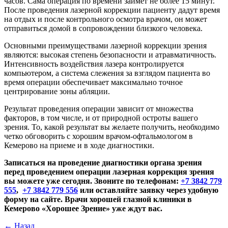
часов. Сама операция по времени займет не более 15 минут.
После проведения лазерной коррекции пациенту дадут время
на отдых и после контрольного осмотра врачом, он может
отправиться домой в сопровождении близкого человека.
Основными преимуществами лазерной коррекции зрения
являются: высокая степень безопасности и атравматичность.
Интенсивность воздействия лазера контролируется
компьютером, а система слежения за взглядом пациента во
время операции обеспечивает максимально точное
центрирование зоны абляции.
Результат проведения операции зависит от множества
факторов, в том числе, и от природной остроты вашего
зрения. То, какой результат вы желаете получить, необходимо
четко обговорить с хорошим врачом-офтальмологом в
Кемерово на приеме и в ходе диагностики.
Записаться на проведение диагностики органа зрения
перед проведением операции лазерная коррекция зрения
вы можете уже сегодня. Звоните по телефонам:
+7 3842 779
555
,
+7 3842 779 556
или оставляйте заявку через удобную
форму на сайте. Врачи хорошей глазной клиники в
Кемерово «Хорошее Зрение» уже ждут вас.
←
Назад