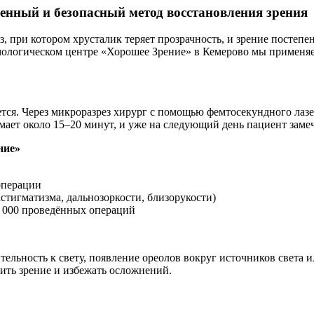
енный и безопасный метод восстановления зрения
, при котором хрусталик теряет прозрачность, и зрение постепе
мологическом центре «Хорошее Зрение» в Кемерово мы применяе
тся. Через микроразрез хирург с помощью фемтосекундного лазе
ает около 15–20 минут, и уже на следующий день пациент заме
ние»
операции
тигматизма, дальнозоркости, близорукости)
0 000 проведённых операций
ельность к свету, появление ореолов вокруг источников света 
ить зрение и избежать осложнений.