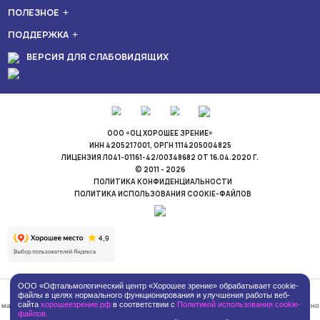
ПОЛЕЗНОЕ
ПОДДЕРЖКА
ВЕРСИЯ ДЛЯ СЛАБОВИДЯЩИХ
ООО «ОЦ ХОРОШЕЕ ЗРЕНИЕ»
ИНН 4205217001, ОРГН 1114205004825
ЛИЦЕНЗИЯ Л041-01161-42/00348682 ОТ 16.04.2020 Г.
© 2011 - 2026
ПОЛИТИКА КОНФИДЕНЦИАЛЬНОСТИ
ПОЛИТИКА ИСПОЛЬЗОВАНИЯ COOKIE-ФАЙЛОВ
ООО «Офтальмологический центр «Хорошее зрение» обрабатывает cookie-
файлы в целях нормального функционирования и улучшения работы веб-
Информация на сайте не является публичной офертой, сайт не содержит рекламных
сайта
хорошеезрение.рф
в соответствии с
Политикой использования cookie-
материалов, размещенные на сайте материалы носят информативный характер согласно
Постановлению Правительства РФ от 11.05.2023 №736 © Общество с ограниченной
файлов.