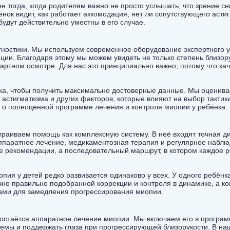
 тогда, когда родителям важно не просто услышать, что зрение сн
нок видит, как работает аккомодация, нет ли сопутствующего асти
будут действительно уместны в его случае.
агностики. Мы используем современное оборудование экспертного 
ции. Благодаря этому мы можем увидеть не только степень близор
дартном осмотре. Для нас это принципиально важно, потому что к
ка, чтобы получить максимально достоверные данные. Мы оценивае
астигматизма и других факторов, которые влияют на выбор тактик
 о полноценной программе лечения и контроля миопии у ребёнка
раиваем помощь как комплексную систему. В неё входят точная ди
аппаратное лечение, медикаментозная терапия и регулярное наблю
ые рекомендации, а последовательный маршрут, в котором каждое 
пия у детей редко развивается одинаково у всех. У одного ребёнк
чно правильно подобранной коррекции и контроля в динамике, а к
ами для замедления прогрессирования миопии.
стаётся аппаратное лечение миопии. Мы включаем его в программу
мы и поддержать глаза при прогрессирующей близорукости. В на