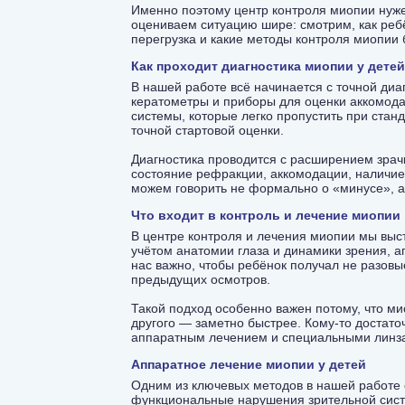
Именно поэтому центр контроля миопии нужен
оцениваем ситуацию шире: смотрим, как ребё
перегрузка и какие методы контроля миопии 
Как проходит диагностика миопии у детей
В нашей работе всё начинается с точной ди
кератометры и приборы для оценки аккомода
системы, которые легко пропустить при стан
точной стартовой оценки.
Диагностика проводится с расширением зрач
состояние рефракции, аккомодации, наличие 
можем говорить не формально о «минусе», а
Что входит в контроль и лечение миопии
В центре контроля и лечения миопии мы выст
учётом анатомии глаза и динамики зрения, 
нас важно, чтобы ребёнок получал не разов
предыдущих осмотров.
Такой подход особенно важен потому, что мио
другого — заметно быстрее. Кому-то достато
аппаратным лечением и специальными линз
Аппаратное лечение миопии у детей
Одним из ключевых методов в нашей работе о
функциональные нарушения зрительной систе