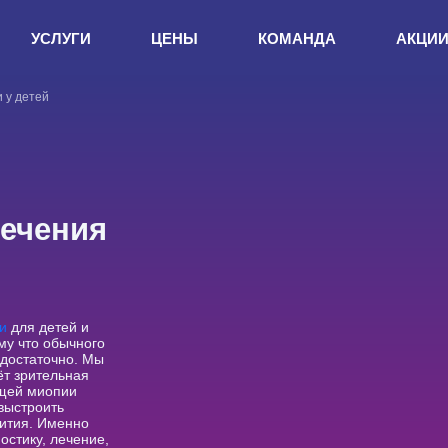
УСЛУГИ
ЦЕНЫ
КОМАНДА
АКЦИ
 у детей
лечения
и
для детей и
му что обычного
едостаточно. Мы
ёт зрительная
ющей миопии
 выстроить
вития. Именно
остику, лечение,