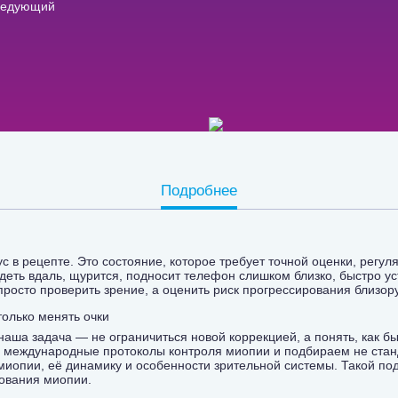
следующий
Подробнее
с в рецепте. Это состояние, которое требует точной оценки, регул
деть вдаль, щурится, подносит телефон слишком близко, быстро уст
 просто проверить зрение, а оценить риск прогрессирования близор
только менять очки
 наша задача — не ограничиться новой коррекцией, а понять, как б
и международные протоколы контроля миопии и подбираем не стан
 миопии, её динамику и особенности зрительной системы. Такой под
ирования миопии.