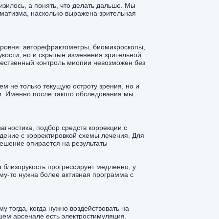
изилось, а понять, что делать дальше. Мы
гматизма, насколько выражена зрительная
уровня: авторефрактометры, биомикроскопы,
укости, но и скрытые изменения зрительной
ачественный контроль миопии невозможен без
м не только текущую остроту зрения, но и
и. Именно после такого обследования мы
.
агностика, подбор средств коррекции с
дение с корректировкой схемы лечения. Для
решение опирается на результаты
а близорукость прогрессирует медленно, у
ому-то нужна более активная программа с
 тогда, когда нужно воздействовать на
шем арсенале есть электростимуляция,