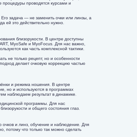
се процедуры проводятся курсами и
Его задача — не заменить очки или линзы, а
гда ей это действительно нужно.
рования близорукости. В центре доступны
RT, MyoSafe и MyoFocus. Для нас важно,
ользуются как часть комплексной тактики.
ть не только рецепт, но и особенности
 подход делает очковую коррекцию частью
лёнки и режима ношения. В центре
ие, но и используются в программах
атем наблюдаем результат в динамике.
медицинской программы. Для нас
 близорукости и общего состояния глаз.
 очков и линз, обучение и наблюдение. Для
о, потому что только так можно сделать