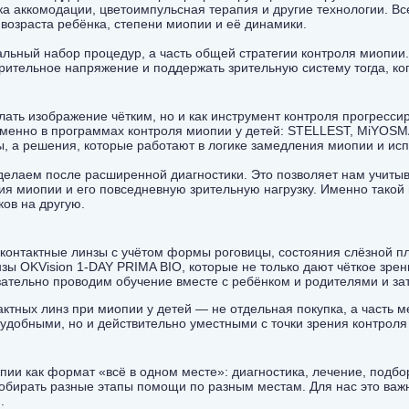
ка аккомодации, цветоимпульсная терапия и другие технологии. В
 возраста ребёнка, степени миопии и её динамики.
ьный набор процедур, а часть общей стратегии контроля миопии. 
рительное напряжение и поддержать зрительную систему тогда, ко
лать изображение чётким, но и как инструмент контроля прогресси
менно в программах контроля миопии у детей: STELLEST, MiYOSMA
ы, а решения, которые работают в логике замедления миопии и исп
делаем после расширенной диагностики. Это позволяет нам учитыва
ния миопии и его повседневную зрительную нагрузку. Именно такой
ков на другую.
 контактные линзы с учётом формы роговицы, состояния слёзной п
зы OKVision 1-DAY PRIMA BIO, которые не только дают чёткое зрен
ательно проводим обучение вместе с ребёнком и родителями и з
актных линз при миопии у детей — не отдельная покупка, а часть 
удобными, но и действительно уместными с точки зрения контроля
ии как формат «всё в одном месте»: диагностика, лечение, подбор
собирать разные этапы помощи по разным местам. Для нас это важн
м.