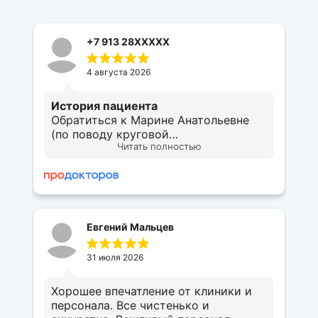
+7 913 28XXXXX
4 августа 2026
История пациента
Обратиться к Марине Анатольевне
(по поводу круговой
Читать полностью
блефаропластики) мне посоветовала
мой косметолог. На консультации
доктор очень подробно объяснила
мне, как подготовиться к операции,
чего ждать, ответила на все вопросы
и сразу назначила дату операции. В
Евгений Мальцев
назначенный день сначала был
серьезный осмотр и допуск
31 июля 2026
анестезиолога, затем сама операция,
безболезненно, быстро, четко.
Доброжелательнейшая обстановка,
Хорошее впечатление от клиники и
при которой уходит все волнение.
персонала. Все чистенько и