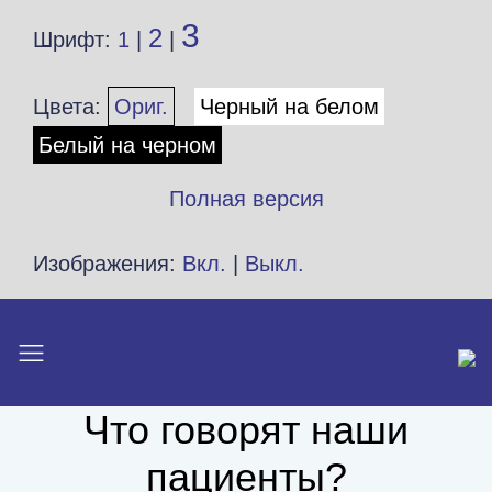
3
2
Шрифт:
1
|
|
Цвета:
Ориг.
Черный на белом
Белый на черном
Полная версия
Изображения:
Вкл.
|
Выкл.
Что говорят наши
пациенты?