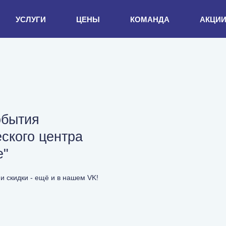
УСЛУГИ
ЦЕНЫ
КОМАНДА
АКЦИ
обытия
ского центра
е"
и скидки - ещё и в нашем VK!