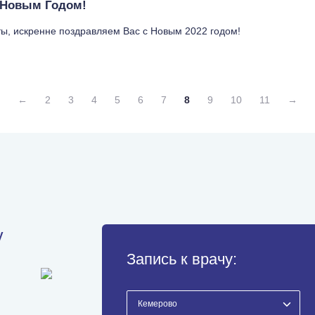
 Новым Годом!
ы, искренне поздравляем Вас с Новым 2022 годом!
←
2
3
4
5
6
7
8
9
10
11
→
у
Запись к врачу: