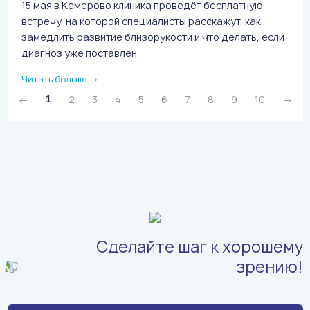
15 мая в Кемерово клиника проведёт бесплатную
встречу, на которой специалисты расскажут, как
замедлить развитие близорукости и что делать, если
диагноз уже поставлен.
Читать больше
→
←
2
3
4
5
6
7
8
9
10
→
1
Сделайте шаг к хорошему
зрению!